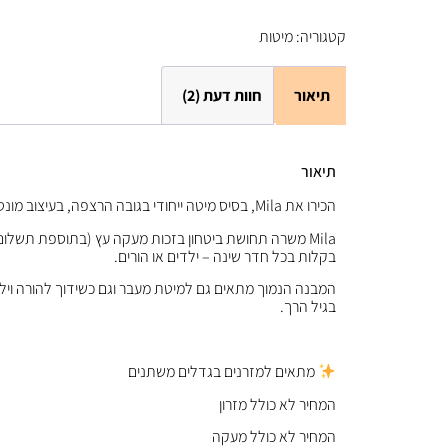
קטגוריה:
מיטות
תיאור
חוות דעת (2)
תיאור
הכירו את Mila, בסיס מיטה ייחודי בגובה הרצפה, בעיצוב מונטסורי חכם ונקי. המיטה עוצבה במיוחד כדי לאפשר לתינוקות ולפעוטות גישה חופשית ובטוחה למיטה – מבלי להזדקק לעזרת מבוגר.
Mila משרה תחושת ביטחון בזכות מעקה עץ (בתוספת תשלו
בקלות בכל חדר שינה – ילדים או הורים.
המבנה הנמוך מתאים גם למיטת מעבר וגם כשידוך להורה ויל
בגיל הרך.
מתאים למזרנים בגדלים משתנים
המחיר לא כולל מזרון
המחיר לא כולל מעקה