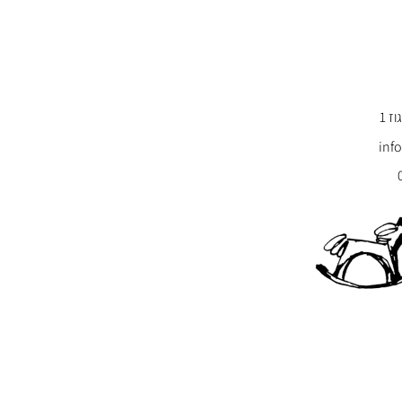
ז 1
inf