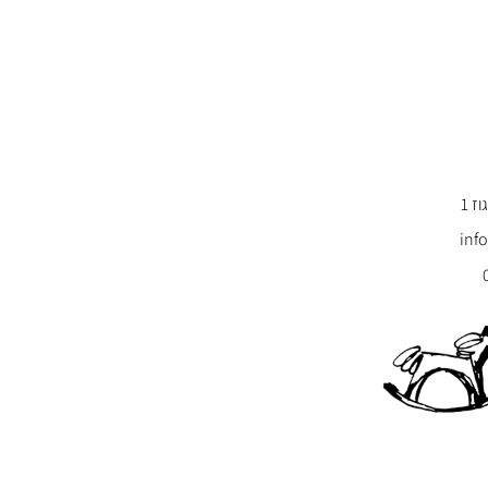
ז 1
inf