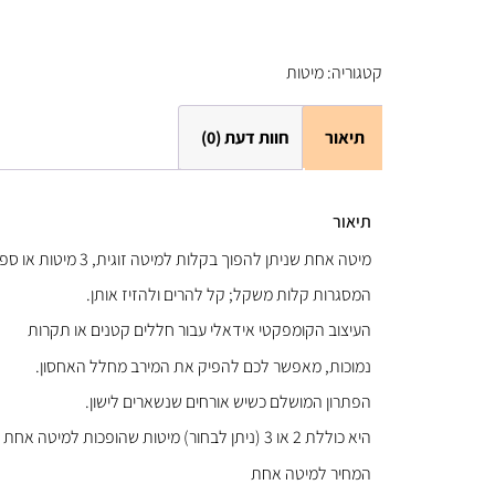
קטגוריה:
מיטות
תיאור
חוות דעת (0)
תיאור
מיטה אחת שניתן להפוך בקלות למיטה זוגית, 3 מיטות או ספה פינתית.
המסגרות קלות משקל; קל להרים ולהזיז אותן.
העיצוב הקומפקטי אידאלי עבור חללים קטנים או תקרות
נמוכות, מאפשר לכם להפיק את המירב מחלל האחסון.
הפתרון המושלם כשיש אורחים שנשארים לישון.
היא כוללת 2 או 3 (ניתן לבחור) מיטות שהופכות למיטה אחת כשצריך מקום, וניתן גם לפתוח אותה ולהפוך אותה למיטה זוגית, ספה פינתית או מיטה נוספת.
המחיר למיטה אחת